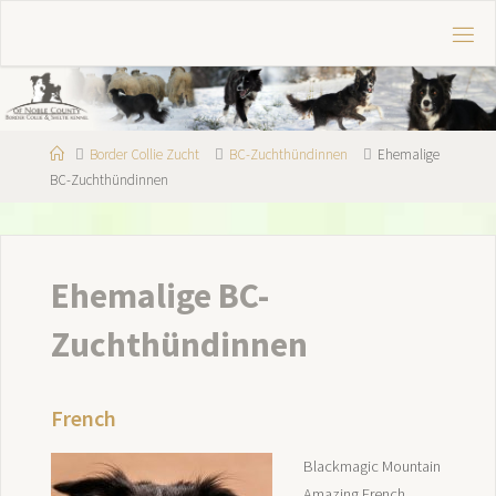
Skip
to
OF
content
NOBLE
COUNTY
Border
Home
Border Collie Zucht
BC-Zuchthündinnen
Ehemalige
Collie
BC-Zuchthündinnen
&
Sheltie
Kennel
Ehemalige BC-
Zuchthündinnen
French
Blackmagic Mountain
Amazing French