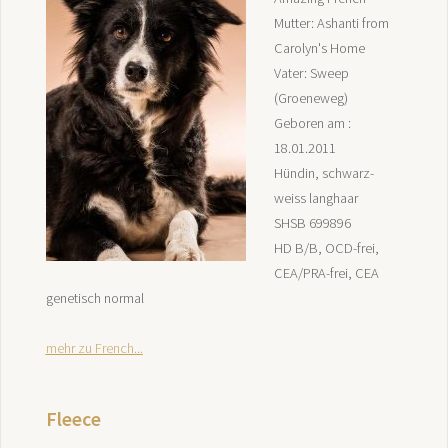
Mutter: Ashanti from
Carolyn's Home
Vater: Sweep
(Groeneweg)
Geboren am :
18.01.2011
Hündin, schwarz-
weiss langhaar
SHSB 699896
HD B/B, OCD-frei,
CEA/PRA-frei, CEA
genetisch normal
mehr zu French...
Fleece